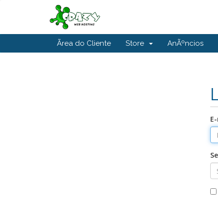
Ãrea do Cliente
Store
AnÃºncios
E-
S