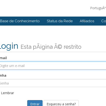
PortuguÃ
Base de Conhecimento
Status da Rede
Afiliados
Co
Login
Esta pÃ¡gina Ã© restrito
mail
enha
Lembrar
Esqueceu a senha?