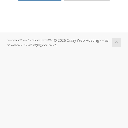
×–×›×•×™×•×ª ×™×•×¦×¨×™× © 2026 Crazy Web Hosting ×›×œ
×”×–×›×•×™×•×ª ×©×ž×•×¨×•×ª.