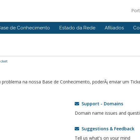
Por
Base de Conhecimento
Estado da Rede
Afiliados
Co
icket
u problema na nossa Base de Conhecimento, poderÃ¡ enviar um Tick
Support - Domains
Domain name issues and quest
Suggestions & Feedback
Tell us what's on your mind