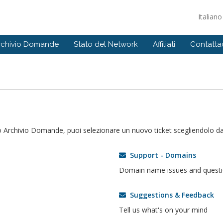
Italian
rchivio Domande
Stato del Network
Affiliati
Contattac
o Archivio Domande, puoi selezionare un nuovo ticket scegliendolo dal
Support - Domains
Domain name issues and quest
Suggestions & Feedback
Tell us what's on your mind