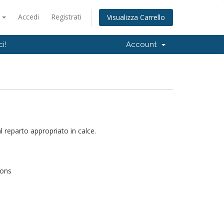
o
Accedi
Registrati
Visualizza Carrello
i!
Account
 reparto appropriato in calce.
ions