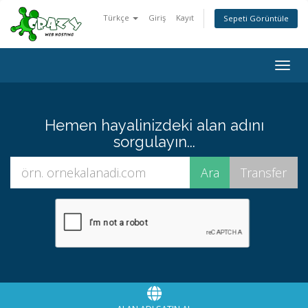
Türkçe
Giriş
Kayıt
Sepeti Görüntüle
Togg
navig
Hemen hayalinizdeki alan adını
sorgulayın...