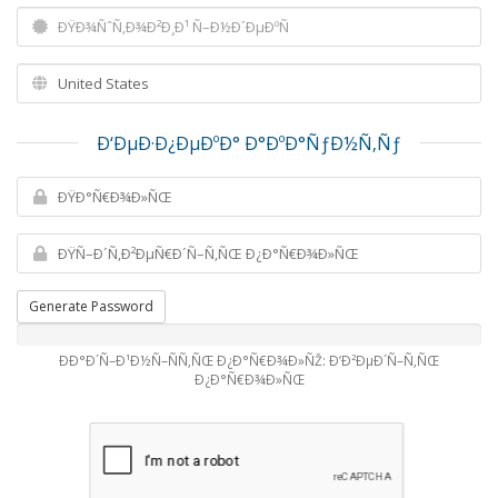
Ð‘ÐµÐ·Ð¿ÐµÐºÐ° Ð°ÐºÐ°ÑƒÐ½Ñ‚Ñƒ
Generate Password
ÐÐ°Ð´Ñ–Ð¹Ð½Ñ–ÑÑ‚ÑŒ Ð¿Ð°Ñ€Ð¾Ð»ÑŽ: Ð’Ð²ÐµÐ´Ñ–Ñ‚ÑŒ
Ð¿Ð°Ñ€Ð¾Ð»ÑŒ