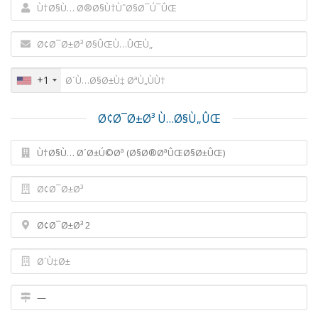
+1
Ø¢Ø¯Ø±Ø³ Ù…Ø§Ù„ÛŒ