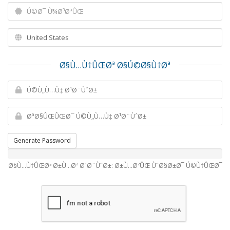
Ø§Ù…Ù†ÛŒØª Ø§Ú©Ø§Ù†Øª
Generate Password
Ø§Ù…Ù†ÛŒØª Ø±Ù…Ø² Ø¹Ø¨ÙˆØ±: Ø±Ù…Ø²ÛŒ ÙˆØ§Ø±Ø¯ Ú©Ù†ÛŒØ¯