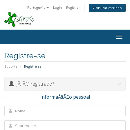
PortuguÃªs
Login
Registrar
Visualizar carrinho
Togg
navig
Registre-se
Suporte
Registre-se
JÃ¡ Ã© registrado?
InformaÃ§Ã£o pessoal