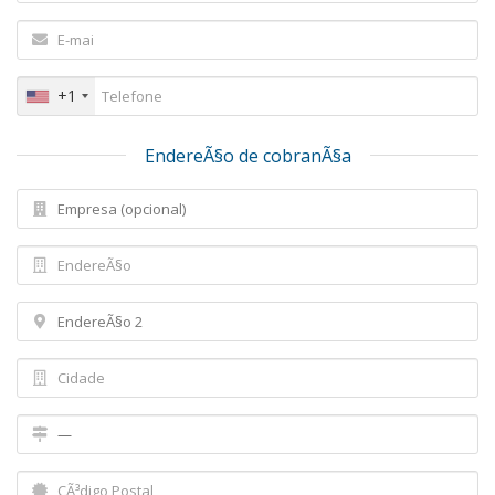
+1
EndereÃ§o de cobranÃ§a