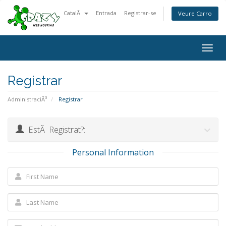
CatalÃ
Entrada
Registrar-se
Veure Carro
Togg
navig
Registrar
AdministraciÃ³
Registrar
EstÃ Registrat?:
Personal Information