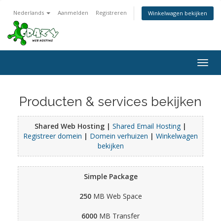
Nederlands
Aanmelden
Registreren
Winkelwagen bekijken
Togg
navig
Producten & services bekijken
Shared Web Hosting |
Shared Email Hosting
|
Registreer domein
|
Domein verhuizen
|
Winkelwagen
bekijken
Simple Package
250
MB Web Space
6000
MB Transfer