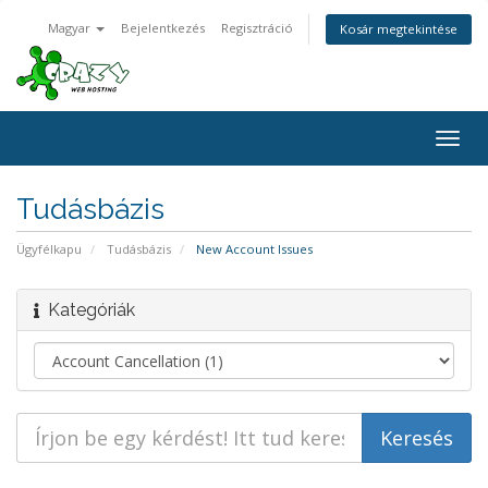
Magyar
Bejelentkezés
Regisztráció
Kosár megtekintése
Togg
navig
Tudásbázis
Ügyfélkapu
Tudásbázis
New Account Issues
Kategóriák