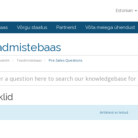
Estonian
baas
Võrgu staatus
Partnerid
Võta meiega ühendust
admistebaas
valeht
Teadmistebaas
Pre-Sales Questions
klid
Artikleid ei leitud