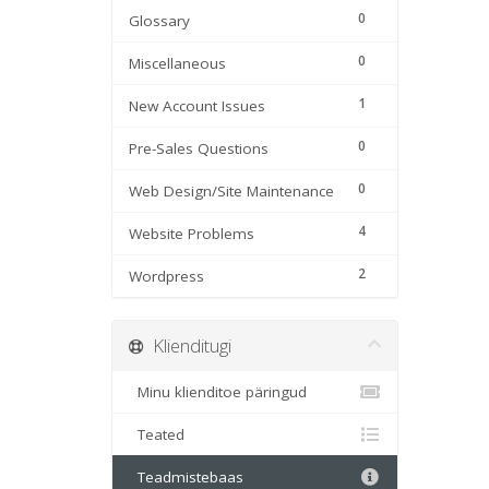
0
Glossary
0
Miscellaneous
1
New Account Issues
0
Pre-Sales Questions
0
Web Design/Site Maintenance
4
Website Problems
2
Wordpress
Klienditugi
Minu klienditoe päringud
Teated
Teadmistebaas