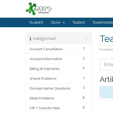
Avaleht
Store
Teated
Teadmiste
Te
Kategooriad
1
Account Cancellation
Portaali a
2
Account Information
3
Billing & Payments
Arti
1
cPanel Problems
2
Domain Name Questions
8
EMail Problems
0
FTP / Transfer Files