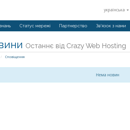
українська
знань
Статус мережі
Партнерство
Зв'язок з нами
вини
Останнє від Crazy Web Hosting
Сповіщення
Нема новин