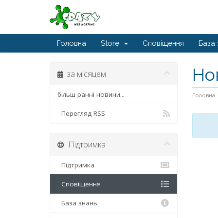
Головна
Store
Сповіщення
База 
Но
за місяцем
більш ранні новини...
Головна
Перегляд RSS
Підтримка
Підтримка
Сповіщення
База знань