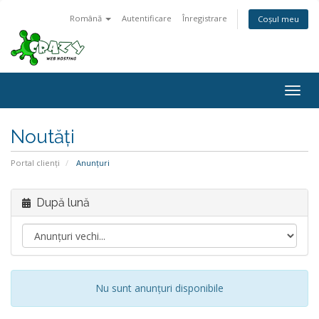
Română
Autentificare
Înregistrare
Coșul meu
Togg
navig
Noutăți
Portal clienți
Anunțuri
După lună
Nu sunt anunțuri disponibile