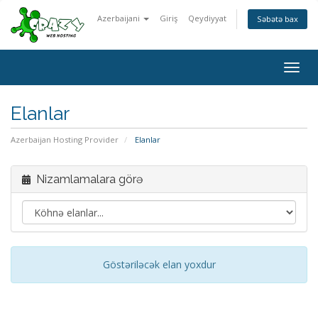
Azerbaijani
Giriş
Qeydiyyat
Səbətə bax
Togg
navig
Elanlar
Azerbaijan Hosting Provider
Elanlar
Nizamlamalara görə
Göstəriləcək elan yoxdur