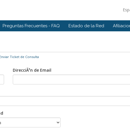
Esp
Preguntas Frecuentes - FAQ
Estado de la Red
Afiliaci
Enviar Ticket de Consulta
DirecciÃ³n de Email
ad