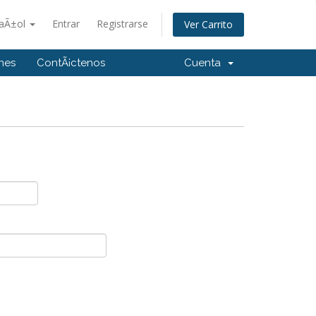
aÃ±ol
Entrar
Registrarse
Ver Carrito
ones
ContÃ¡ctenos
Cuenta