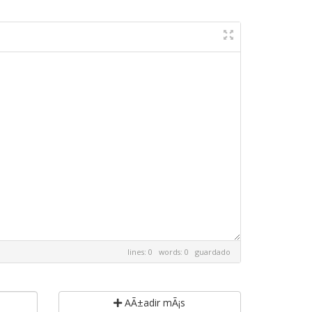
lines: 0 words: 0
guardado
AÃ±adir mÃ¡s