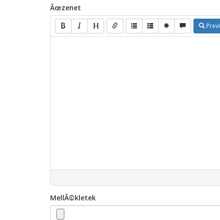
Ãœzenet
Prev
MellÃ©kletek