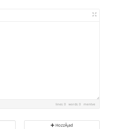
lines: 0 words: 0
mentve
HozzÃ¡ad