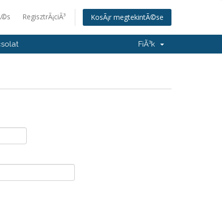
Ã©s
RegisztrÃ¡ciÃ³
KosÃ¡r megtekintÃ©se
solat
FiÃ³k