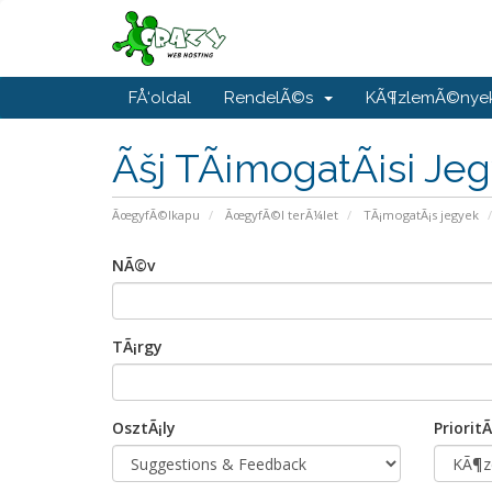
FÅ‘oldal
RendelÃ©s
KÃ¶zlemÃ©nye
Ãšj TÃ¡mogatÃ¡si Je
ÃœgyfÃ©lkapu
ÃœgyfÃ©l terÃ¼let
TÃ¡mogatÃ¡s jegyek
NÃ©v
TÃ¡rgy
OsztÃ¡ly
PrioritÃ