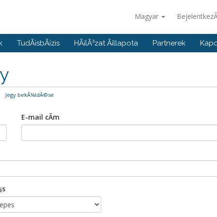
Magyar
Bejelentkez
k
TudÃ¡sbÃ¡zis
HÃ¡lÃ³zat Ã¡llapota
Partnerek
Kapc
gy
Jegy bekÃ¼ldÃ©se
E-mail cÃ­m
¡s