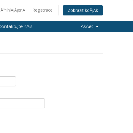
Å™ihlÃ¡Å¡enÃ­
Registrace
Zobrazit koÅ¡Ã­k
Kontaktujte nÃ¡s
ÃšÄet