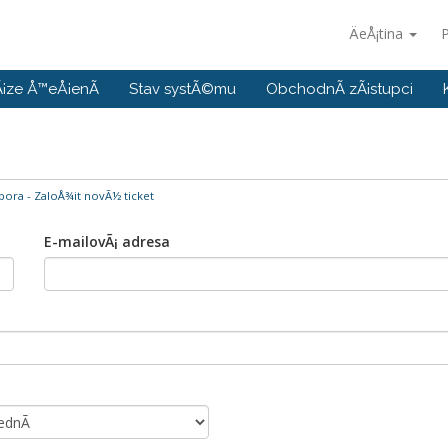
ÄeÅ¡tina
P
¡ze Å™eÅ¡enÃ­
Stav systÃ©mu
ObchodnÃ­ zÃ¡stupci
ora - ZaloÅ¾it novÃ½ ticket
E-mailovÃ¡ adresa