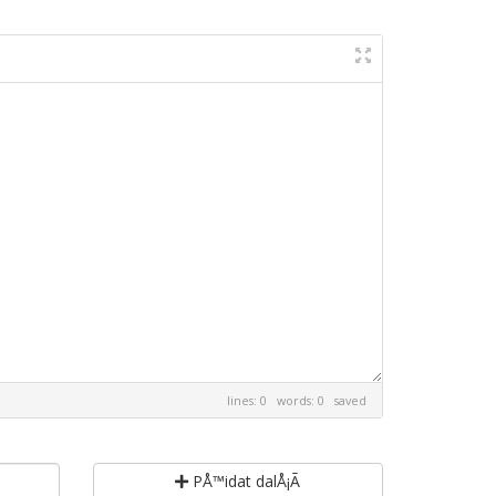
lines: 0 words: 0
saved