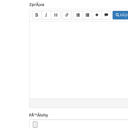
ZprÃ¡va
NÃ¡h
PÅ™Ã­lohy