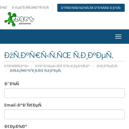
Ð¾Ð´
Ð ÐµÐ³Ð¸ÑÑ‚Ñ€Ð°Ñ†Ð¸Ñ
ÐŸÑ€Ð¾ÑÐ¼Ð¾Ñ‚Ñ€ ÐºÐ¾Ñ€Ð·Ð¸Ð½Ñ‹
Togg
navig
ÐžÑ‚ÐºÑ€Ñ‹Ñ‚ÑŒ Ñ‚Ð¸ÐºÐµÑ‚
ÐŸÐ¾Ñ€Ñ‚Ð°Ð»
ÐŸÐ°Ð½ÐµÐ»ÑŒ ÐºÐ»Ð¸ÐµÐ½Ñ‚Ð°
Ð¢Ð¸ÐºÐµÑ‚Ñ‹
ÐžÑ‚Ð¿Ñ€Ð°Ð²Ð¸Ñ‚ÑŒ Ñ‚Ð¸ÐºÐµÑ‚
Ð˜Ð¼Ñ
Email-Ð°Ð´Ñ€ÐµÑ
Ð¢ÐµÐ¼Ð°