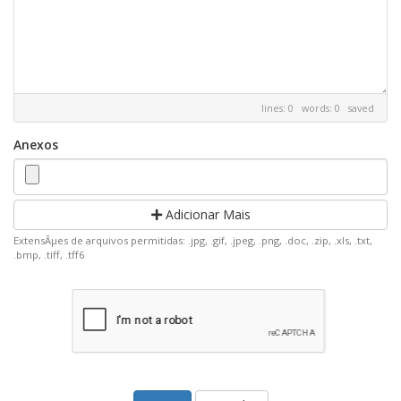
lines: 0 words: 0
saved
Anexos
Adicionar Mais
ExtensÃµes de arquivos permitidas: .jpg, .gif, .jpeg, .png, .doc, .zip, .xls, .txt,
.bmp, .tiff, .tff6