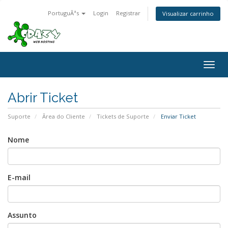
PortuguÃªs
Login
Registrar
Visualizar carrinho
Togg
navig
Abrir Ticket
Suporte
Ãrea do Cliente
Tickets de Suporte
Enviar Ticket
Nome
E-mail
Assunto