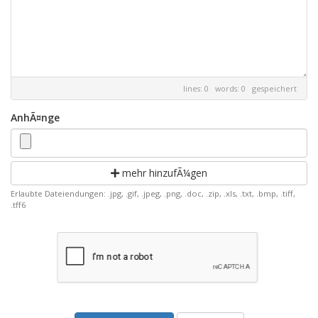
lines: 0 words: 0
gespeichert
AnhÃ¤nge
mehr hinzufÃ¼gen
Erlaubte Dateiendungen: .jpg, .gif, .jpeg, .png, .doc, .zip, .xls, .txt, .bmp, .tiff,
.tff6