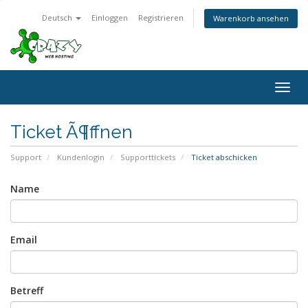
Deutsch
Einloggen
Registrieren
Warenkorb ansehen
Togg
navig
Ticket Ã¶ffnen
Support
Kundenlogin
Supporttickets
Ticket abschicken
Name
Email
Betreff