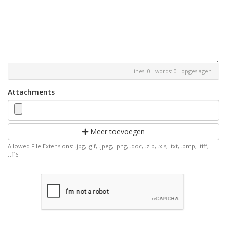
lines: 0 words: 0
opgeslagen
Attachments
Meer toevoegen
Allowed File Extensions: .jpg, .gif, .jpeg, .png, .doc, .zip, .xls, .txt, .bmp, .tiff,
.tff6