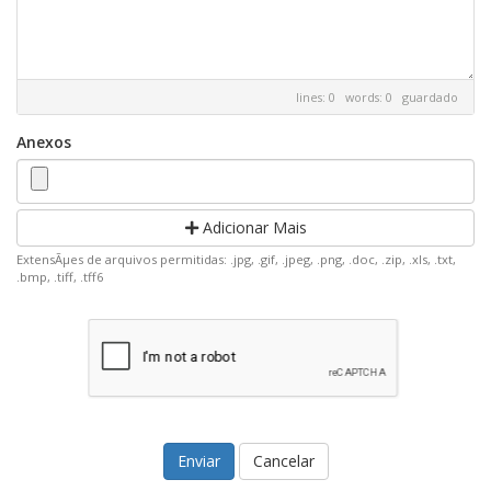
lines: 0 words: 0
guardado
Anexos
Adicionar Mais
ExtensÃµes de arquivos permitidas: .jpg, .gif, .jpeg, .png, .doc, .zip, .xls, .txt,
.bmp, .tiff, .tff6
Cancelar