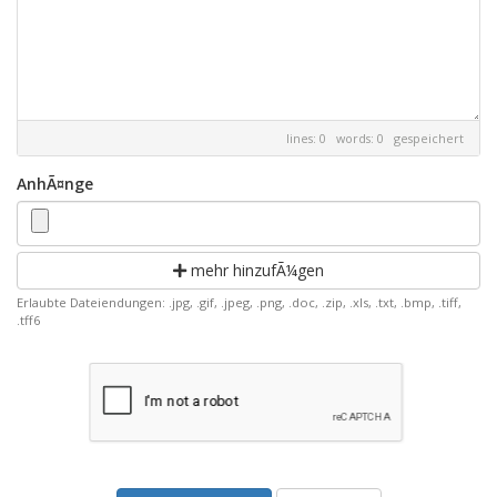
lines: 0 words: 0
gespeichert
AnhÃ¤nge
mehr hinzufÃ¼gen
Erlaubte Dateiendungen: .jpg, .gif, .jpeg, .png, .doc, .zip, .xls, .txt, .bmp, .tiff,
.tff6