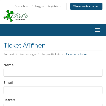
Deutsch
Einloggen
Registrieren
Warenkorb ansehen
Togg
navig
Ticket Ã¶ffnen
Support
Kundenlogin
Supporttickets
Ticket abschicken
Name
Email
Betreff