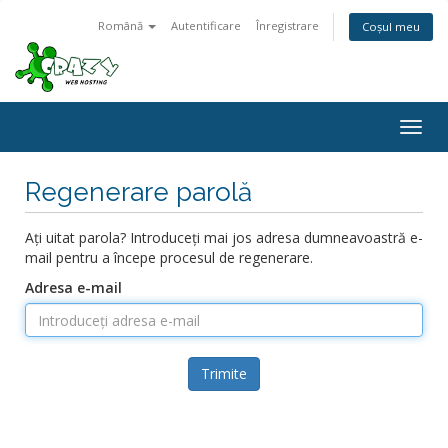
Română
Autentificare
Înregistrare
Coșul meu
Togg
navig
Regenerare parolă
Ați uitat parola? Introduceți mai jos adresa dumneavoastră e-
mail pentru a începe procesul de regenerare.
Adresa e-mail
Trimite