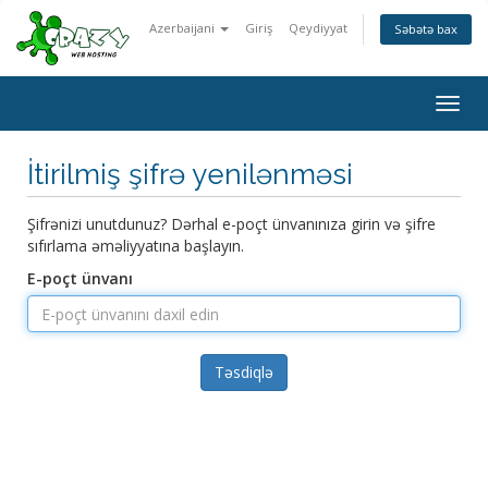
Azerbaijani
Giriş
Qeydiyyat
Səbətə bax
Togg
navig
İtirilmiş şifrə yenilənməsi
Şifrənizi unutdunuz? Dərhal e-poçt ünvanınıza girin və şifre
sıfırlama əməliyyatına başlayın.
E-poçt ünvanı
Təsdiqlə