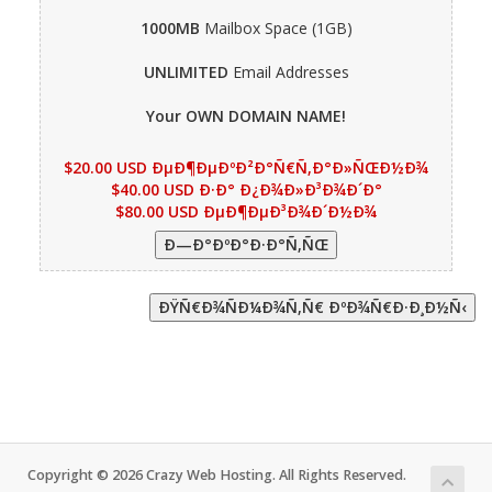
1000MB
Mailbox Space (1GB)
UNLIMITED
Email Addresses
Your OWN DOMAIN NAME!
$20.00 USD ÐµÐ¶ÐµÐºÐ²Ð°Ñ€Ñ‚Ð°Ð»ÑŒÐ½Ð¾
$40.00 USD Ð·Ð° Ð¿Ð¾Ð»Ð³Ð¾Ð´Ð°
$80.00 USD ÐµÐ¶ÐµÐ³Ð¾Ð´Ð½Ð¾
Copyright © 2026 Crazy Web Hosting. All Rights Reserved.