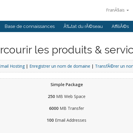
FranÃ§ais
Base de connaissances
Ã‰tat du rÃ©seau
AffiliÃ©s
rcourir les produits & servi
Email Hosting
|
Enregistrer un nom de domaine
|
TransfÃ©rer un no
Simple Package
250
MB Web Space
6000
MB Transfer
100
Email Addresses