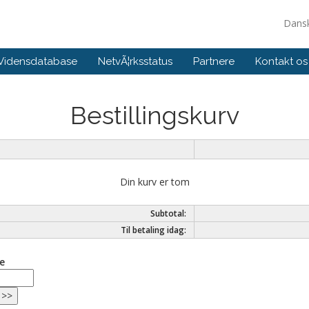
Dans
Vidensdatabase
NetvÃ¦rksstatus
Partnere
Kontakt os
Bestillingskurv
Din kurv er tom
Subtotal:
Til betaling idag:
e