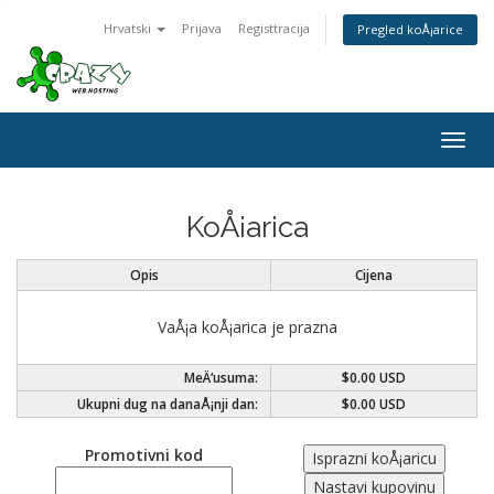
Hrvatski
Prijava
Registtracija
Pregled koÅ¡arice
Togg
navig
KoÅ¡arica
Opis
Cijena
VaÅ¡a koÅ¡arica je prazna
MeÄ‘usuma:
$0.00 USD
Ukupni dug na danaÅ¡nji dan:
$0.00 USD
Promotivni kod