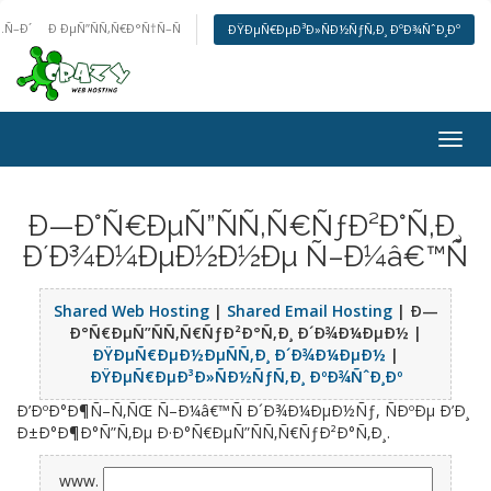
…Ñ–Ð´
Ð ÐµÑ”ÑÑ‚Ñ€Ð°Ñ†Ñ–Ñ
ÐŸÐµÑ€ÐµÐ³Ð»ÑÐ½ÑƒÑ‚Ð¸ ÐºÐ¾ÑˆÐ¸Ðº
Togg
navig
Ð—Ð°Ñ€ÐµÑ”ÑÑ‚Ñ€ÑƒÐ²Ð°Ñ‚Ð¸
Ð´Ð¾Ð¼ÐµÐ½Ð½Ðµ Ñ–Ð¼â€™Ñ
Shared Web Hosting
|
Shared Email Hosting
| Ð—
Ð°Ñ€ÐµÑ”ÑÑ‚Ñ€ÑƒÐ²Ð°Ñ‚Ð¸ Ð´Ð¾Ð¼ÐµÐ½ |
ÐŸÐµÑ€ÐµÐ½ÐµÑÑ‚Ð¸ Ð´Ð¾Ð¼ÐµÐ½
|
ÐŸÐµÑ€ÐµÐ³Ð»ÑÐ½ÑƒÑ‚Ð¸ ÐºÐ¾ÑˆÐ¸Ðº
Ð’ÐºÐ°Ð¶Ñ–Ñ‚ÑŒ Ñ–Ð¼â€™Ñ Ð´Ð¾Ð¼ÐµÐ½Ñƒ, ÑÐºÐµ Ð’Ð¸
Ð±Ð°Ð¶Ð°Ñ”Ñ‚Ðµ Ð·Ð°Ñ€ÐµÑ”ÑÑ‚Ñ€ÑƒÐ²Ð°Ñ‚Ð¸.
www.