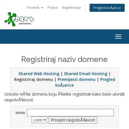
Hrvatski
Prijava
Registtracija
Pregled koÅ¡arice
Togg
navig
Registriraj naziv domene
Shared Web Hosting
|
Shared Email Hosting
|
Registriraj domenu |
Premijesti domenu
|
Pregled
koÅ¡arice
Unesite niÅ¾e domenu koju Å¾elite registrirati kako biste utvrdili
raspoloÅ¾ivost.
www.