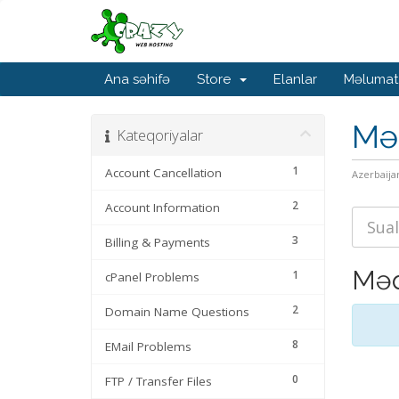
Ana səhifə
Store
Elanlar
Məlumat
Mə
Kateqoriyalar
1
Account Cancellation
Azerbaija
2
Account Information
3
Billing & Payments
Məq
1
cPanel Problems
2
Domain Name Questions
8
EMail Problems
0
FTP / Transfer Files