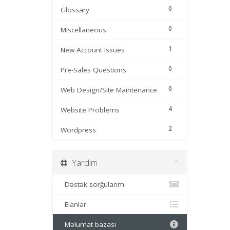
0
Glossary
0
Miscellaneous
1
New Account Issues
0
Pre-Sales Questions
0
Web Design/Site Maintenance
4
Website Problems
2
Wordpress
Yardım
Dəstək sorğularım
Elanlar
Məlumat bazası