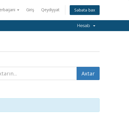
erbaijani
Giriş
Qeydiyyat
Səbətə bax
Hesab