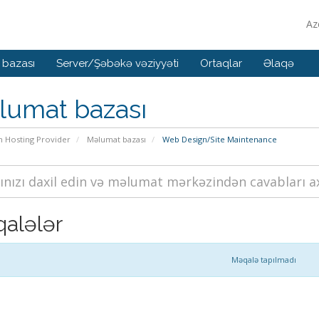
Az
 bazası
Server/Şəbəkə vəziyyəti
Ortaqlar
Əlaqə
lumat bazası
n Hosting Provider
Məlumat bazası
Web Design/Site Maintenance
alələr
Məqalə tapılmadı